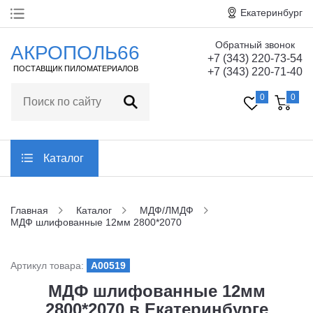
Екатеринбург
Обратный звонок
Главная
АКРОПОЛЬ66
+7 (343) 220-73-54
ПОСТАВЩИК ПИЛОМАТЕРИАЛОВ
+7 (343) 220-71-40
О компании
0
0
Технические
характеристики
Статьи
Каталог
Отзывы
Главная
Каталог
МДФ/ЛМДФ
МДФ шлифованные 12мм 2800*2070
Контакты
Артикул товара:
A00519
Заказать обратный звонок
МДФ шлифованные 12мм
2800*2070 в Екатеринбурге