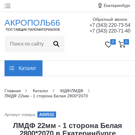
Екатеринбург
Обратный звонок
Главная
АКРОПОЛЬ66
+7 (343) 220-73-54
ПОСТАВЩИК ПИЛОМАТЕРИАЛОВ
+7 (343) 220-71-40
О компании
0
0
Технические
характеристики
Статьи
Каталог
Отзывы
Главная
Каталог
МДФ/ЛМДФ
ЛМДФ 22мм - 1 сторона Белая 2800*2070
Контакты
Артикул товара:
A00532
Заказать обратный звонок
ЛМДФ 22мм - 1 сторона Белая
2800*2070 в Екатеринбурге