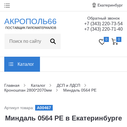
Екатеринбург
Обратный звонок
Главная
АКРОПОЛЬ66
+7 (343) 220-73-54
ПОСТАВЩИК ПИЛОМАТЕРИАЛОВ
+7 (343) 220-71-40
О компании
0
0
Технические
характеристики
Статьи
Каталог
Отзывы
Главная
Каталог
ДСП и ЛДСП
Кроношпан 2800*2070мм
Миндаль 0564 PE
Контакты
Артикул товара:
A00467
Заказать обратный звонок
Миндаль 0564 PE в Екатеринбурге