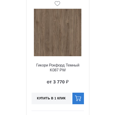
Гикори Рокфорд Темный
K087 PW
от 3 770
₽
КУПИТЬ В 1 КЛИК