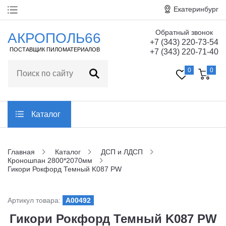
Екатеринбург
Обратный звонок
Главная
АКРОПОЛЬ66
+7 (343) 220-73-54
ПОСТАВЩИК ПИЛОМАТЕРИАЛОВ
+7 (343) 220-71-40
О компании
0
0
Технические
характеристики
Статьи
Каталог
Отзывы
Главная
Каталог
ДСП и ЛДСП
Кроношпан 2800*2070мм
Контакты
Гикори Рокфорд Темный K087 PW
Заказать обратный звонок
Артикул товара:
A00492
Гикори Рокфорд Темный K087 PW