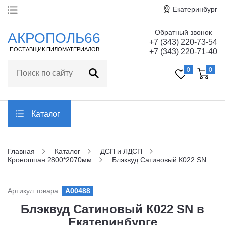
Екатеринбург
Обратный звонок
Главная
АКРОПОЛЬ66
+7 (343) 220-73-54
ПОСТАВЩИК ПИЛОМАТЕРИАЛОВ
+7 (343) 220-71-40
О компании
0
0
Технические
характеристики
Статьи
Каталог
Отзывы
Главная
Каталог
ДСП и ЛДСП
Кроношпан 2800*2070мм
Блэквуд Сатиновый К022 SN
Контакты
Артикул товара:
A00488
Заказать обратный звонок
Блэквуд Сатиновый К022 SN в
Екатеринбурге