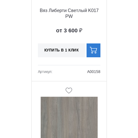
Вяз Либерти Светлый K017
PW
от 3 600
₽
КУПИТЬ В 1 КЛИК
Артикул:
A00158