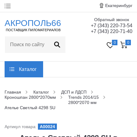
Екатеринбург
Обратный звонок
Главная
АКРОПОЛЬ66
+7 (343) 220-73-54
ПОСТАВЩИК ПИЛОМАТЕРИАЛОВ
+7 (343) 220-71-40
О компании
0
0
Технические
характеристики
Статьи
Каталог
Отзывы
Главная
Каталог
ДСП и ЛДСП
Кроношпан 2800*2070мм
Trends 2014/15
Контакты
2800*2070 мм
Ателье Светлый 4298 SU
Заказать обратный звонок
Артикул товара:
A00024