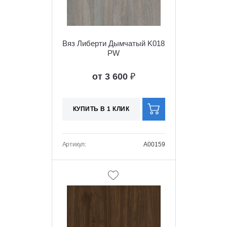
Вяз Либерти Дымчатый K018
PW
от 3 600
₽
КУПИТЬ В 1 КЛИК
Артикул:
A00159