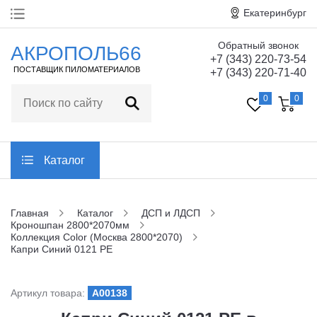
Екатеринбург
Обратный звонок
Главная
АКРОПОЛЬ66
+7 (343) 220-73-54
ПОСТАВЩИК ПИЛОМАТЕРИАЛОВ
+7 (343) 220-71-40
О компании
0
0
Технические
характеристики
Статьи
Каталог
Отзывы
Главная
Каталог
ДСП и ЛДСП
Кроношпан 2800*2070мм
Контакты
Коллекция Color (Москва 2800*2070)
Капри Синий 0121 PE
Заказать обратный звонок
Артикул товара:
A00138