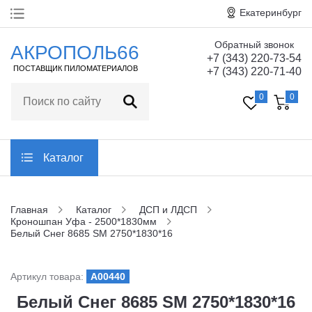
Екатеринбург
Обратный звонок
Главная
АКРОПОЛЬ66
+7 (343) 220-73-54
ПОСТАВЩИК ПИЛОМАТЕРИАЛОВ
+7 (343) 220-71-40
О компании
0
0
Технические
характеристики
Статьи
Каталог
Отзывы
Главная
Каталог
ДСП и ЛДСП
Кроношпан Уфа - 2500*1830мм
Контакты
Белый Снег 8685 SM 2750*1830*16
Заказать обратный звонок
Артикул товара:
A00440
Белый Снег 8685 SM 2750*1830*16