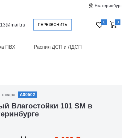
Екатеринбург
0
0
013@mail.ru
ПЕРЕЗВОНИТЬ
ка ПВХ
Распил ДСП и ЛДСП
 товара:
A00502
ый Влагостойки 101 SM в
теринбурге